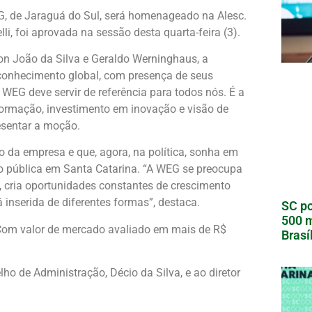
G, de Jaraguá do Sul, será homenageado na Alesc.
i, foi aprovada na sessão desta quarta-feira (3).
n João da Silva e Geraldo Werninghaus, a
reconhecimento global, com presença de seus
WEG deve servir de referência para todos nós. É a
formação, investimento em inovação e visão de
esentar a moção.
o da empresa e que, agora, na política, sonha em
o pública em Santa Catarina. “A WEG se preocupa
 cria oportunidades constantes de crescimento
inserida de diferentes formas”, destaca.
SC po
500 m
 Com valor de mercado avaliado em mais de R$
Brasí
o de Administração, Décio da Silva, e ao diretor