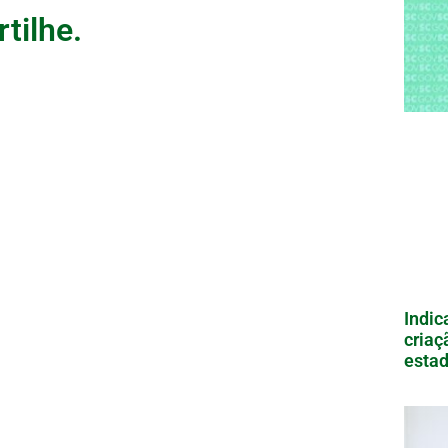
tilhe.
Indic
criaç
estad