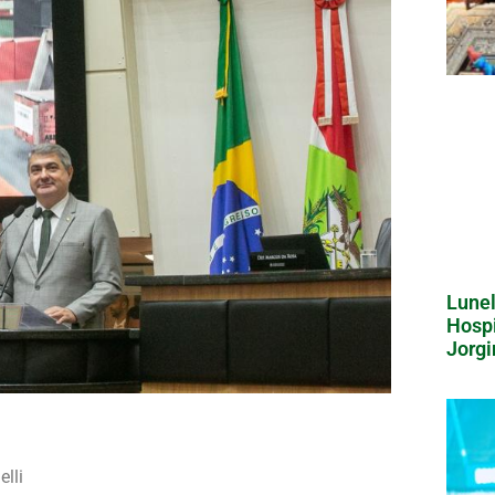
Lunel
Hospi
Jorgi
lli