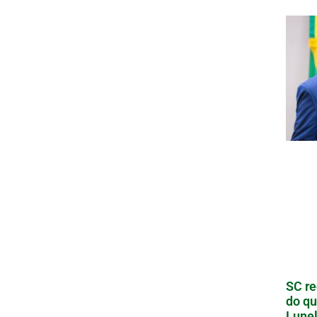
SC re
do qu
Lunel