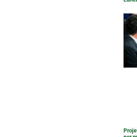
Proje
por m