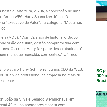
u nesta quarta-feira, 21/06, a concessão de uma
o Grupo WEG, Harry Schmelzer Júnior. O
ia “Executivo de Valor”, na categoria “Máquinas
ico.
nelli (MDB). “Com 62 anos de história, o Grupo
endo visão de futuro, gestão comprometida com
ores. O senhor Harry faz parte dessa história e é
em mais que merecida, com certeza”, afirmou
eiro elétrico Harry Schmelzer Júnior, CEO da WEG,
SC po
ou sua vida profissional na empresa há mais de
500 m
Brasí
esidente.
on João da Silva e Geraldo Werninghaus, em
Possui 40 mil colaboradores e conta com