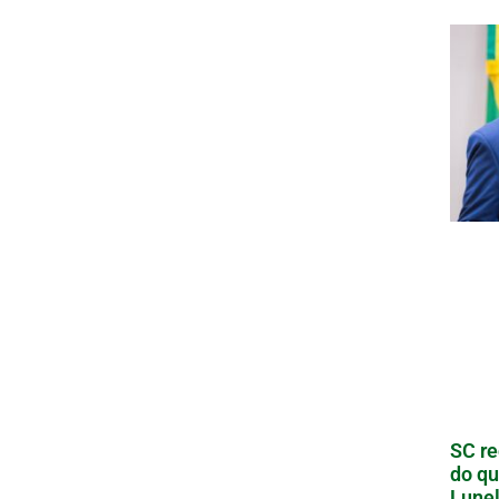
SC re
do qu
Lunel