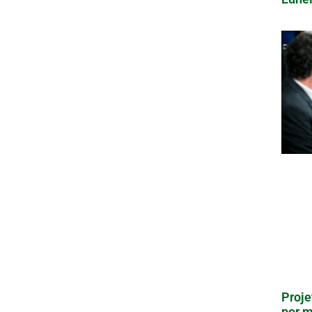
Proje
por m