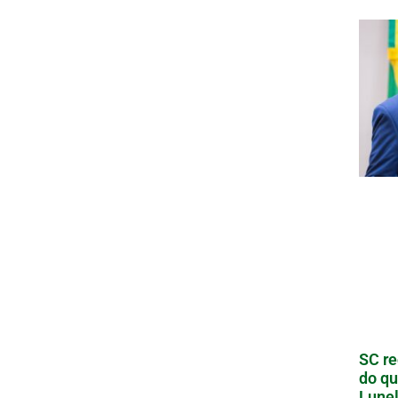
SC re
do qu
Lunel