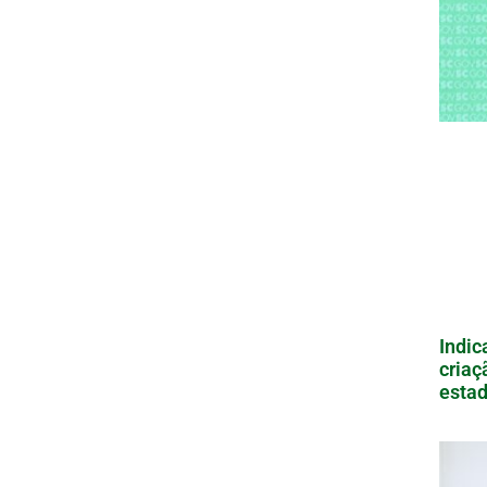
Indic
criaç
estad