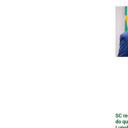
SC re
do qu
Lunel