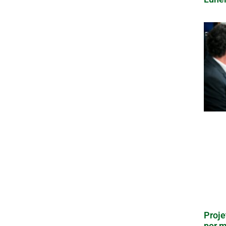
Proje
por m