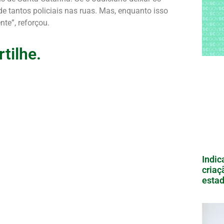
de tantos policiais nas ruas. Mas, enquanto isso
te”, reforçou.
tilhe.
Indic
criaç
estad