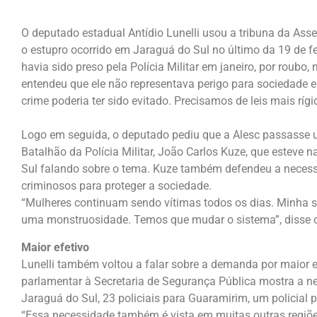
O deputado estadual Antídio Lunelli usou a tribuna da Asse
o estupro ocorrido em Jaraguá do Sul no último da 19 de fe
havia sido preso pela Polícia Militar em janeiro, por roubo,
entendeu que ele não representava perigo para sociedade 
crime poderia ter sido evitado. Precisamos de leis mais ríg
Logo em seguida, o deputado pediu que a Alesc passasse
Batalhão da Polícia Militar, João Carlos Kuze, que esteve
Sul falando sobre o tema. Kuze também defendeu a neces
criminosos para proteger a sociedade.
“Mulheres continuam sendo vítimas todos os dias. Minha sol
uma monstruosidade. Temos que mudar o sistema”, disse o
Maior efetivo
Lunelli também voltou a falar sobre a demanda por maior e
parlamentar à Secretaria de Segurança Pública mostra a ne
Jaraguá do Sul, 23 policiais para Guaramirim, um policial
“Essa necessidade também é vista em muitas outras regiões