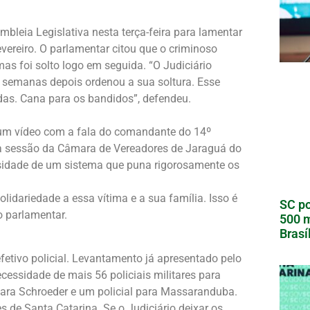
mbleia Legislativa nesta terça-feira para lamentar
vereiro. O parlamentar citou que o criminoso
 mas foi solto logo em seguida. “O Judiciário
e semanas depois ordenou a sua soltura. Esse
idas. Cana para os bandidos”, defendeu.
 um vídeo com a fala do comandante do 14º
 na sessão da Câmara de Vereadores de Jaraguá do
sidade de um sistema que puna rigorosamente os
idariedade a essa vítima e a sua família. Isso é
SC po
 parlamentar.
500 m
Brasí
fetivo policial. Levantamento já apresentado pelo
cessidade de mais 56 policiais militares para
 para Schroeder e um policial para Massaranduba.
 de Santa Catarina. Se o Judiciário deixar os