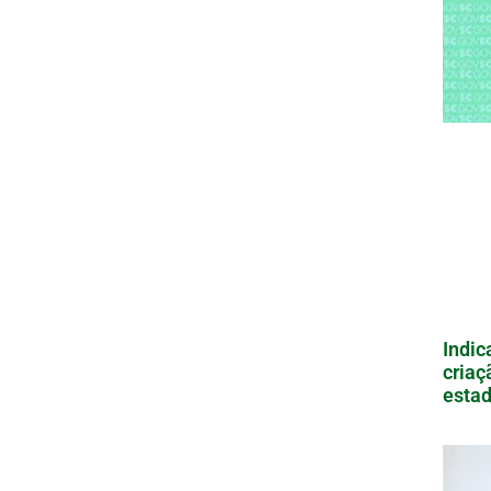
Indic
criaç
estad