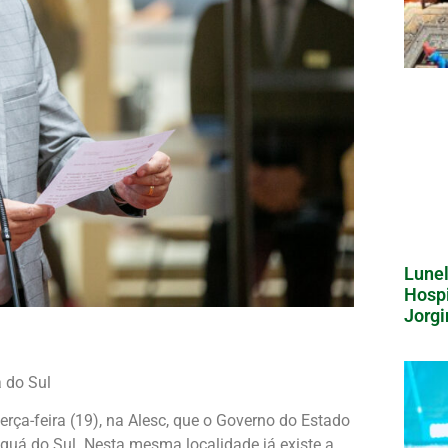
Lunel
Hospi
Jorgi
 do Sul
erça-feira (19), na Alesc, que o Governo do Estado
uá do Sul. Nesta mesma localidade já existe a