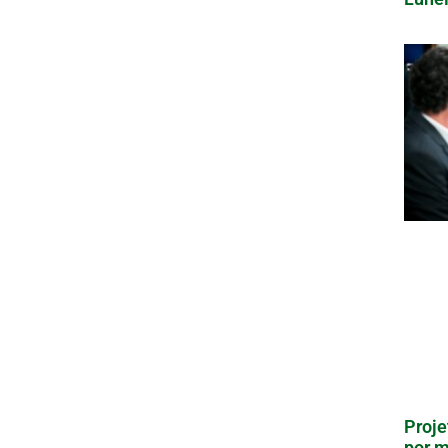
Proje
por m