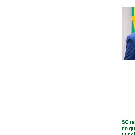
SC re
do qu
Lunel