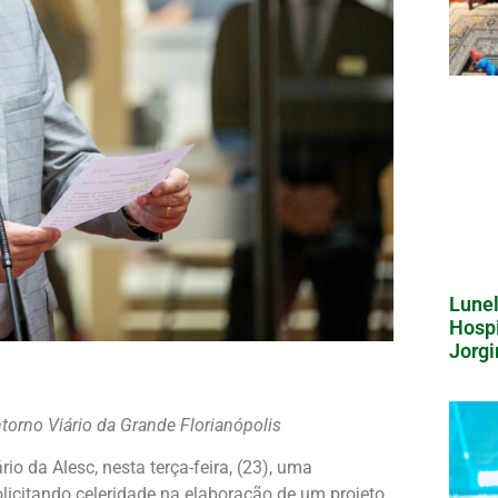
Lunel
Hospi
Jorgi
torno Viário da Grande Florianópolis
io da Alesc, nesta terça-feira, (23), uma
licitando celeridade na elaboração de um projeto