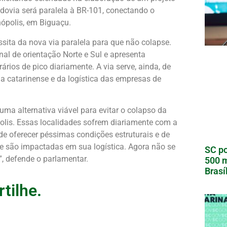
rodovia será paralela à BR-101, conectando o
nópolis, em Biguaçu.
sita da nova via paralela para que não colapse.
al de orientação Norte e Sul e apresenta
rios de pico diariamente. A via serve, ainda, de
a catarinense e da logística das empresas de
a alternativa viável para evitar o colapso da
ópolis. Essas localidades sofrem diariamente com a
 de oferecer péssimas condições estruturais e de
e são impactadas em sua logística. Agora não se
SC po
r”, defende o parlamentar.
500 m
Brasí
tilhe.