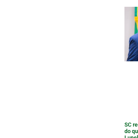
SC re
do qu
Lunel