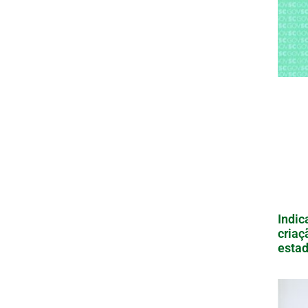
Indic
criaç
estad