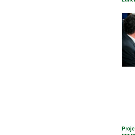
Proje
por m